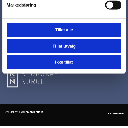
Markedsføring
KADA Regnskap AS
Sorenskriverveien 9

9502 Alta
Tillat alle
Kontakt oss
Tillat utvalg
952 38 034

kada@kadaregnskap.no

Ikke tillat
Utviklet av
Hjemmesidehuset
.
Personvern